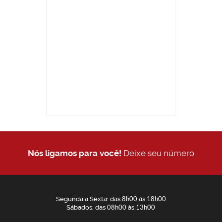
Nós ligamos para você!
Deixe seu número
Segunda a Sexta: das
8h00
às
18h00
Sábados: das
08h00
às
13h00