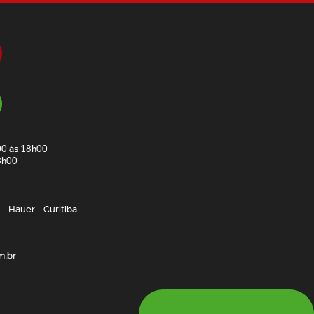
00
às
18h00
3h00
- Hauer - Curitiba