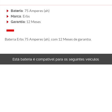
Bateria
: 75 Amperes (ah)
Marca
: Erbs
Garantia:
12 Meses
Bateria Erbs 75 Amperes (ah), com 12 Meses de garantia.
Está bateria é compatível para os seguintes veículos