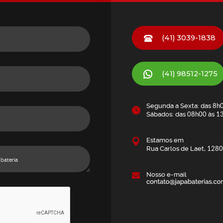
(41) 3039-1838
(41)
98512-1275
Segunda a Sexta: das
8h
Sábados: das
08h00
às
1
Estamos em
Rua Carlos de Laet,
1280
Nosso e-mail