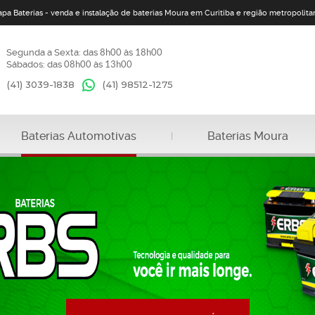
apa Baterias - venda e instalação de baterias Moura em Curitiba e região metropolita
Segunda a Sexta: das
8h00
às
18h00
Sábados: das
08h00
às
13h00
(41) 3039-1838
(41)
98512-1275
Baterias Automotivas
Baterias Moura