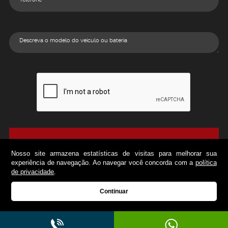
ENVIAR
Nosso site armazena estatísticas de visitas para melhorar sua
experiência de navegação. Ao navegar você concorda com a
política
de privacidade
.
© 2003-2018 | Japa Baterias - venda e instalação de baterias Moura em Curitiba e
Continuar
região metropolitana
Desenvolvido por
| Agência Digital