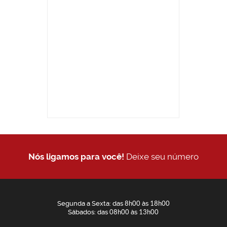
Nós ligamos para você!
Deixe seu número
Segunda a Sexta: das
8h00
às
18h00
Sábados: das
08h00
às
13h00