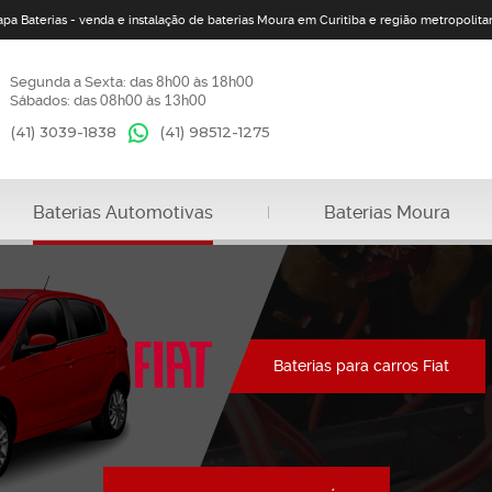
apa Baterias - venda e instalação de baterias Moura em Curitiba e região metropolita
Segunda a Sexta: das
8h00
às
18h00
Sábados: das
08h00
às
13h00
(41) 3039-1838
(41)
98512-1275
Baterias Automotivas
Baterias Moura
Baterias para carros Fiat