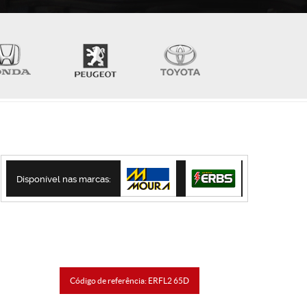
Disponível nas marcas:
Código de referência: ERFL2 65D