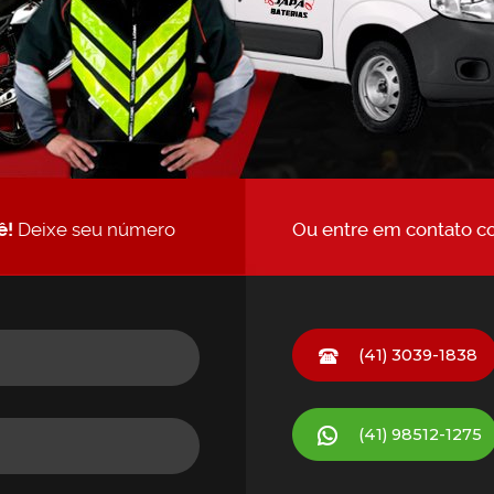
ê!
Deixe seu número
Ou entre em contato c
(41) 3039-1838
(41)
98512-1275