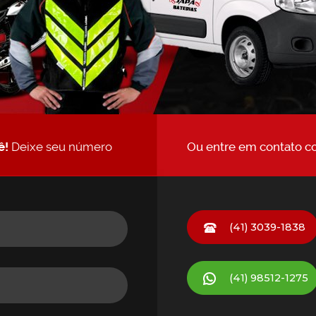
ê!
Deixe seu número
Ou entre em contato c
(41) 3039-1838
(41)
98512-1275