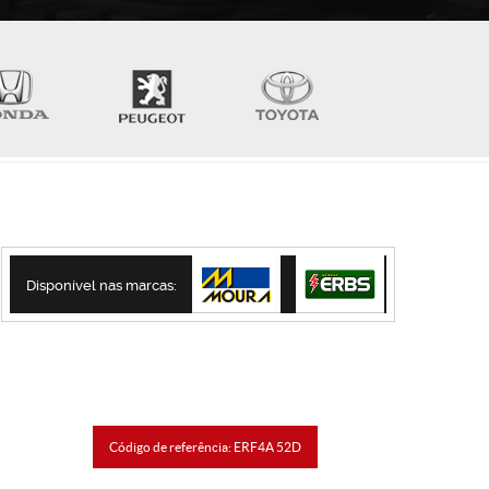
Disponível nas marcas:
Código de referência: ERF4A 52D