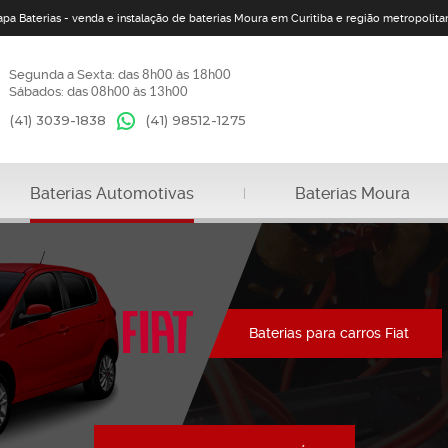
apa Baterias - venda e instalação de baterias Moura em Curitiba e região metropolita
Segunda a Sexta: das
8h00
às
18h00
Sábados: das
08h00
às
13h00
(41) 3039-1838
(41)
98512-1275
Baterias Automotivas
Baterias Moura
Baterias para carros Fiat