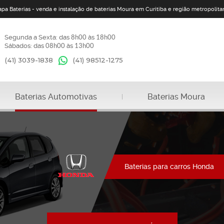
apa Baterias - venda e instalação de baterias Moura em Curitiba e região metropolita
Segunda a Sexta: das
8h00
às
18h00
Sábados: das
08h00
às
13h00
(41) 3039-1838
(41)
98512-1275
Baterias Automotivas
Baterias Moura
Baterias para carros Honda