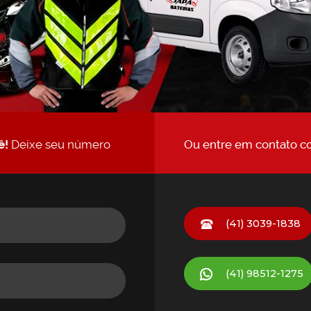
ê!
Deixe seu número
Ou entre em contato c
(41) 3039-1838
(41)
98512-1275