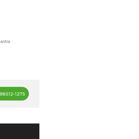
antia.
98512-1275