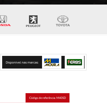
Disponível nas marcas:
Código de referência: M40SD