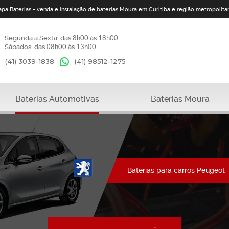
apa Baterias - venda e instalação de baterias Moura em Curitiba e região metropolita
Segunda a Sexta: das
8h00
às
18h00
Sábados: das
08h00
às
13h00
(41) 3039-1838
(41)
98512-1275
Baterias Automotivas
Baterias Moura
Baterias para carros Peugeot