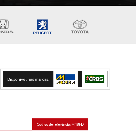
Disponível nas marcas:
Código de referência: M48FD