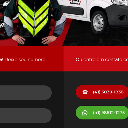
ê!
Deixe seu número
Ou entre em contato c
(41) 3039-1838
(41)
98512-1275