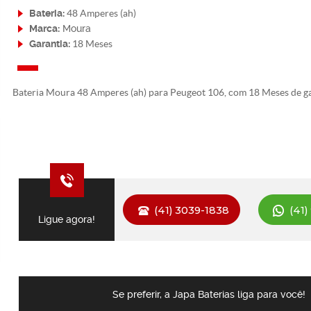
Bateria:
48 Amperes (ah)
Marca:
Moura
Garantia:
18 Meses
Bateria Moura 48 Amperes (ah) para Peugeot 106, com 18 Meses de ga
(41) 3039-1838
(41)
Ligue agora!
Se preferir, a Japa Baterias liga para você!