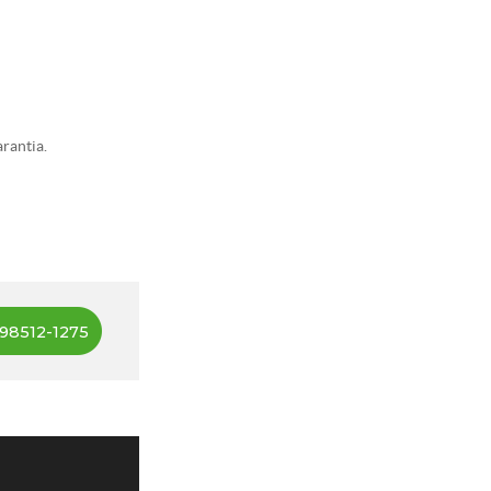
rantia.
98512-1275