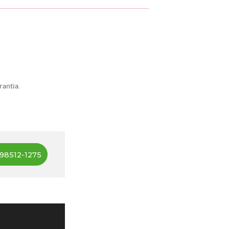
rantia.
98512-1275