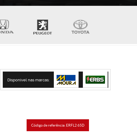
Disponível nas marcas:
Código de referência: ERFL2 65D