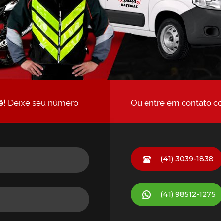
ê!
Deixe seu número
Ou entre em contato c
(41) 3039-1838
(41)
98512-1275