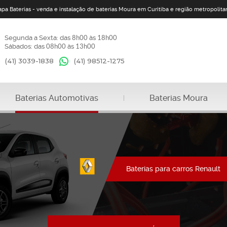
apa Baterias - venda e instalação de baterias Moura em Curitiba e região metropolita
Segunda a Sexta: das
8h00
às
18h00
Sábados: das
08h00
às
13h00
(41) 3039-1838
(41)
98512-1275
Baterias Automotivas
Baterias Moura
Baterias para carros Renault