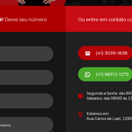
ê!
Deixe seu número
Ou entre em contato c
(41) 3039-1838
(41)
98512-1275
Segunda a Sexta: das
8h
Sábados: das
08h00
às
1
Estamos em
Rua Carlos de Laet,
1280