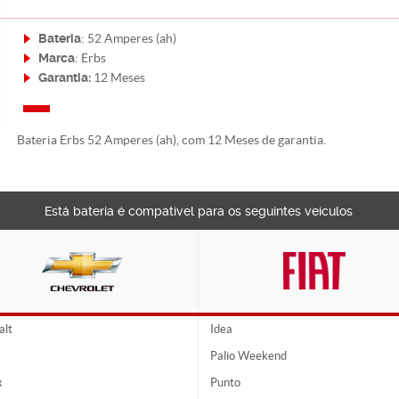
Bateria
: 52 Amperes (ah)
Marca
: Erbs
Garantia:
12 Meses
Bateria Erbs 52 Amperes (ah), com 12 Meses de garantia.
Está bateria é compatível para os seguintes veículos
alt
Idea
Palio Weekend
x
Punto