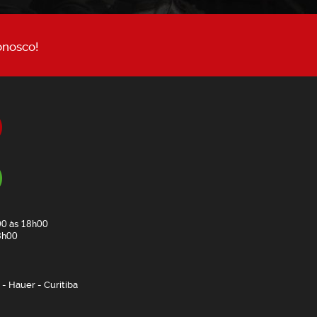
onosco!
00
às
18h00
3h00
- Hauer - Curitiba