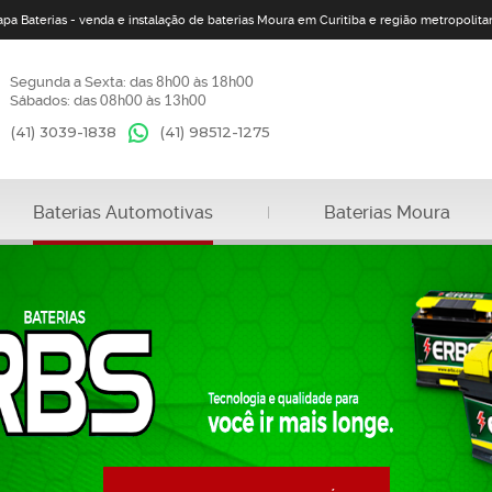
apa Baterias - venda e instalação de baterias Moura em Curitiba e região metropolita
Segunda a Sexta: das
8h00
às
18h00
Sábados: das
08h00
às
13h00
(41) 3039-1838
(41)
98512-1275
Baterias Automotivas
Baterias Moura