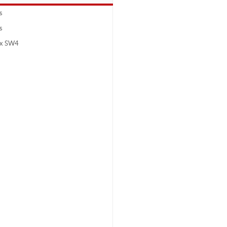
s
s
ux SW4