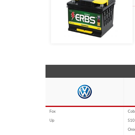
Fox
Cob
Up
S10
Oni