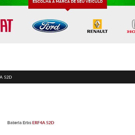
ESCOLHA A MARCA DE SEU VEÍCULO
A 52D
ERF4A 52D
Bateria
Erbs