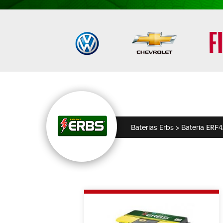
ERF4
Baterias
Erbs > Bateria