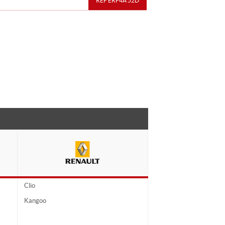
REF ERF4A 52D
Clio
Kangoo